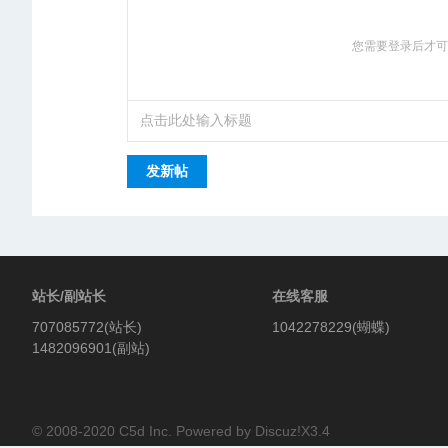
您需要登录后才
8
发新帖
站长/副站长
在线客服
707085772(站长)
1042278229(蝴蝶)
1482096901(副站)
楼-
© 2008-2020
C5d Inc.
Powered by
Discuz!X3.4