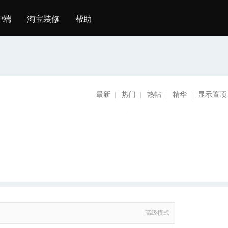
户端
淘宝装修
帮助
最新
热门
热帖
精华
显示置顶
|
|
|
|
高级模式