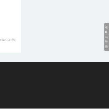
注
册
与
本版积分规则
登
录