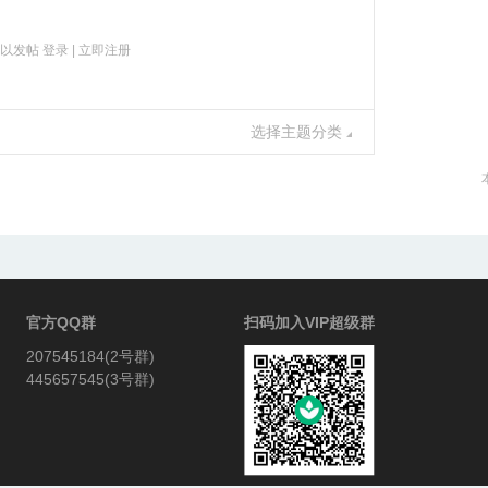
可以发帖
登录
|
立即注册
选择主题分类
官方QQ群
扫码加入VIP超级群
207545184(2号群)
445657545(3号群)