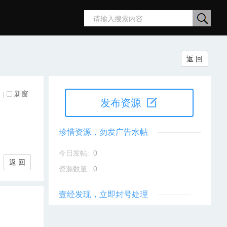
搜
返 回
索
新窗
|
发布资源
珍惜资源，勿发广告水帖
今日发帖:
0
返 回
资源数量:
0
壹经发现，立即封号处理