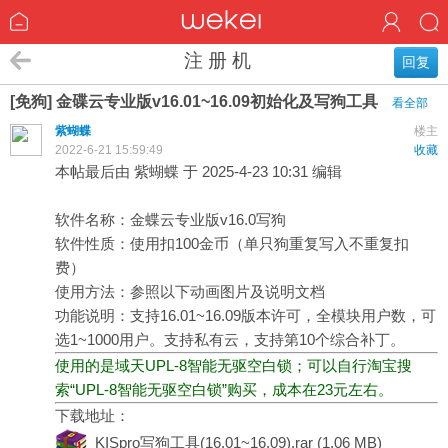
注 册 机
回复
[免狗] 金碟云专业版v16.01~16.09初始化及写狗工具
看全部
紫蝴蝶
楼主
2022-6-21 15:59:49
收藏
本帖最后由 紫蝴蝶 于 2025-4-23 10:31 编辑
软件名称：金蝶云专业版v16.0写狗
软件性质：使用扣100金币（单只狗重复写入不重复扣
费）
使用方法：参照以下动画图片及说明文档
功能说明：支持16.01~16.09版本许可，全模块用户数，可
选1~1000用户。支持私有云，支持第10个综合补丁。
使用的是域天UPL-8智能无驱空白锁；可以自行淘宝搜
索“UPL-8智能无驱空白锁”购买，成本在23元左右。
下载地址：
KISpro写狗工具(16.01~16.09).rar
(1.06 MB)