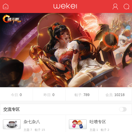
今日:
0
昨日:
0
帖子:
789
会员:
10218
交流专区
杂七杂八
吐嘈专区
主题 7 帖子 15
主题 1 帖子 2