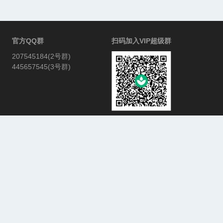
官方QQ群
扫码加入VIP超级群
207545184(2号群)
445657545(3号群)