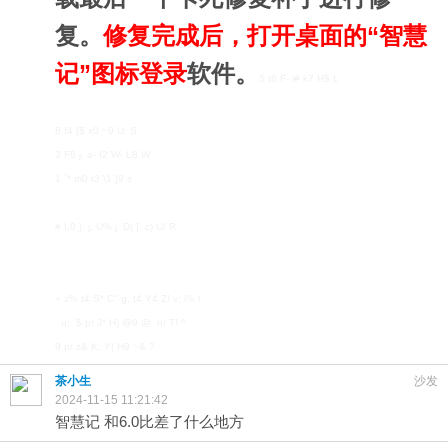
复。
修复完成后，打开桌面的“智慧
记”图标登录
软件。
5 t6 F- i# k7 H$ L
8 f4 [$ x0 ~9 U: S
3 F8 j, a- f2 W- L8 W
1 `* m0 r3 \1 ]9 s
# L0 }. j; U% j D( ], c) U/ R
+ z% t4 S* C" g, t4 Y4 Z! v; i% t
u; `$ p! J* H) @9 @ n! T! ^
9 p/ z& K: Y( H9 ~& ?
茶小生
沙发
2024-11-15 11:21:42
智慧记 和6.0比差了什么地方