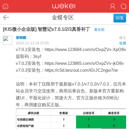
金蝶专区
回复
[KIS微小企业版] 智慧记v7.0.1/2/3真香补丁
看全部
紫蝴蝶
楼主
2024-11-13 19:15:05
收藏
v7.0.1安装包：
https://www.123684.com/s/OxpZVv-XpO8v
提取码：3syf
v7.0.2安装包：
https://www.123865.com/s/OxpZVv-jkD8v
v7.0.3安装包：
https://c5d.lanzout.com/iGrJC2ngw7ne
$ R)
P9 S/ b6 P: E2 J- @8 s
说明：本补丁仅限用于最新版v7.0.1/v7.0.2/v7.0.3，仅共本
站会员学习交流使用，商用后果自负。新版本官方重新构
建UI，平面化设计，简捷大方。官方正版价格为598元/
年，商用建议购买正版。