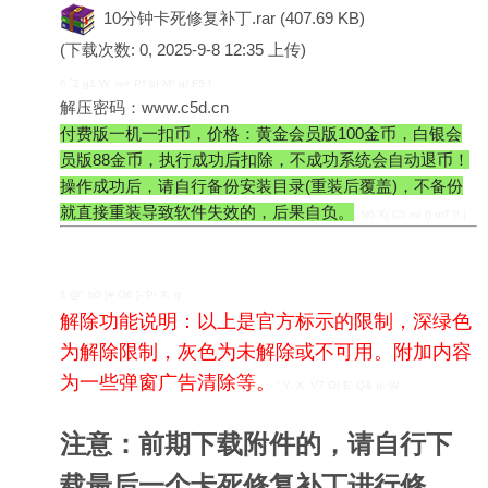
10分钟卡死修复补丁.rar
(407.69 KB)
(下载次数: 0, 2025-9-8 12:35 上传)
6 `2 g1 W m+ P* b! M* q/ F5 f
解压密码：
www.c5d.cn
付费版一机一扣币，价格：黄金会员版100金币，白银会
员版88金币，执行成功后扣除，不成功系统会自动退币！
操作成功后，请自行备份安装目录(重装后覆盖)，不备份
就直接重装导致软件失效的，后果自负。
; N6 X( C5 m/ {) m7 \! |
1 @" b0 |# O6 ]- P! X: q
解除功能说明：以上是官方标示的限制，深绿色
为解除限制，灰色为未解除或不可用。附加内容
为一些弹窗广告清除等。
" Y. X. V7 O( E' Q& u- W
注意：前期下载附件的，请自行下
载最后一个卡死修复补丁进行修