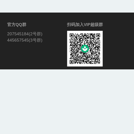
官方QQ群
扫码加入VIP超级群
207545184(2号群)
445657545(3号群)