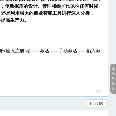
体验，使数据库的设计、管理和维护比以往任何时候
，还是利用强大的商业智能工具进行深入分析，
能并提高生产力。
册(
输入注册码)
——激活——手动
激活
——输入激
注
册
与
登
录
举报
返回列表