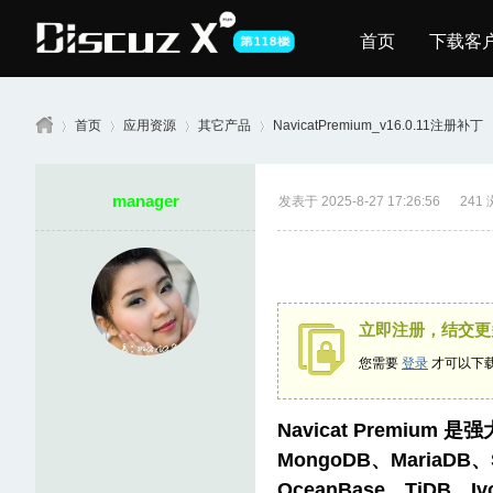
首页
下载客
首页
应用资源
其它产品
NavicatPremium_v16.0.11注册补丁
manager
发表于 2025-8-27 17:26:56
241
第
»
›
›
›
立即注册，结交更
您需要
登录
才可以下
Navicat Premi
11
MongoDB、MariaDB、
OceanBase、TiD